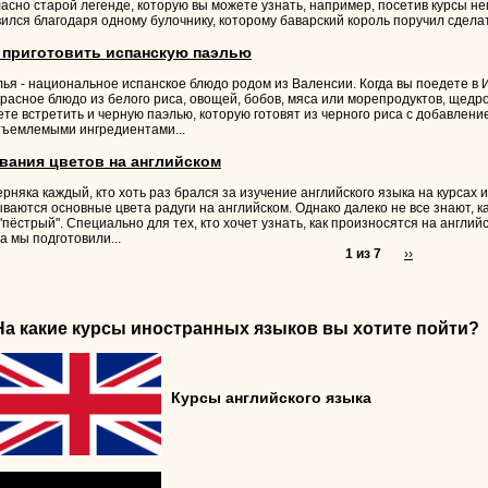
асно старой легенде, которую вы можете узнать, например, посетив курсы не
ился благодаря одному булочнику, которому баварский король поручил сделат
 приготовить испанскую паэлью
ья - национальное испанское блюдо родом из Валенсии. Когда вы поедете в
расное блюдо из белого риса, овощей, бобов, мяса или морепродуктов, щед
те встретить и черную паэлью, которую готовят из черного риса с добавлени
тъемлемыми ингредиентами...
вания цветов на английском
рняка каждый, кто хоть раз брался за изучение английского языка на курсах 
ваются основные цвета радуги на английском. Однако далеко не все знают, ка
"пёстрый". Специально для тех, кто хочет узнать, как произносятся на англ
а мы подготовили...
1 из 7
››
На какие курсы иностранных языков вы хотите пойти?
Курсы английского языка