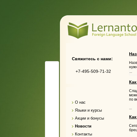
Наз
Свяжитесь с нами:
Назв
нужн
+7-495-509-71-32
...
Как
Слад
може
по в
О нас
...
Языки и курсы
Как
Акции и бонусы
Сего
Новости
бре
Контакты