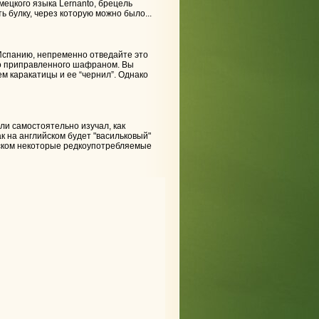
мецкого языка Lernanto, брецель
ь булку, через которую можно было...
 Испанию, непременно отведайте это
ро приправленного шафраном. Вы
ем каракатицы и ее “чернил”. Однако
или самостоятельно изучал, как
к на английском будет "васильковый"
ийском некоторые редкоупотребляемые